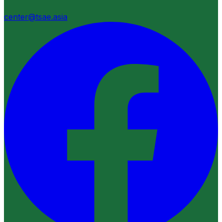
center@tsae.asia