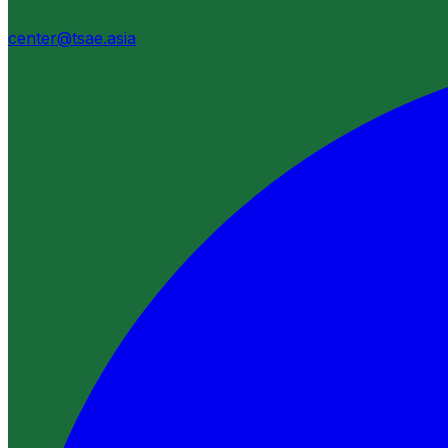
center@tsae.asia