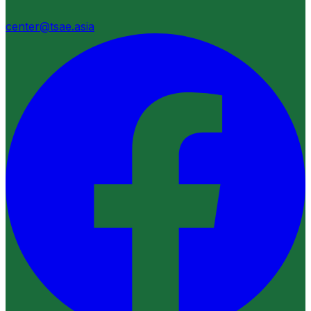
center@tsae.asia