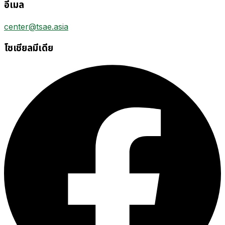
อีเมล
center@tsae.asia
โซเชียลมีเดีย