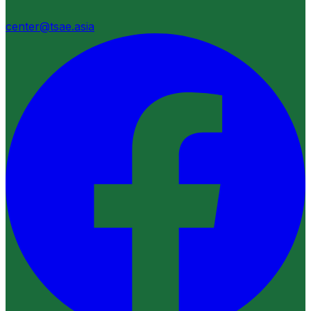
center@tsae.asia