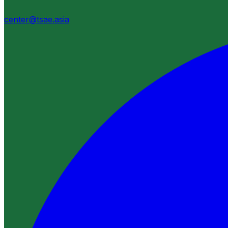
center@tsae.asia