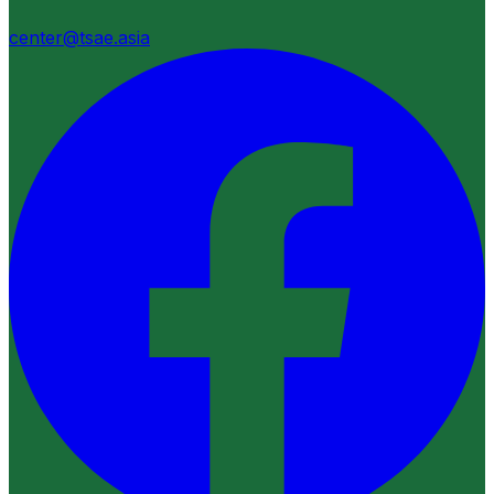
center@tsae.asia