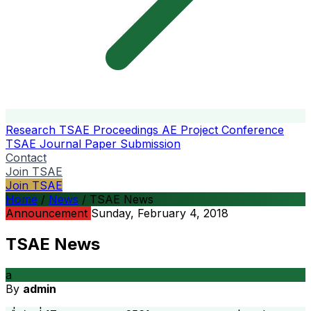
Research
TSAE Proceedings
AE Project Conference
TSAE Journal
Paper Submission
Contact
Join TSAE
Join TSAE
Home
/
News
/
TSAE News
Announcement
Sunday, February 4, 2018
TSAE News
a
By
admin