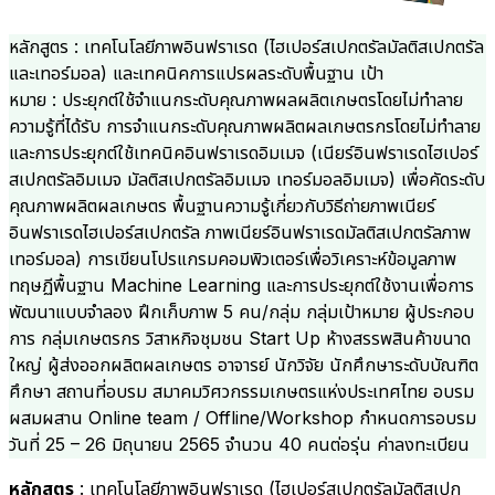
หลักสูตร : เทคโนโลยีภาพอินฟราเรด (ไฮเปอร์สเปกตรัลมัลติสเปกตรัล
และเทอร์มอล) และเทคนิคการแปรผลระดับพื้นฐาน เป้า
หมาย : ประยุกต์ใช้จำแนกระดับคุณภาพผลผลิตเกษตรโดยไม่ทำลาย
ความรู้ที่ได้รับ การจำแนกระดับคุณภาพผลิตผลเกษตรกรโดยไม่ทำลาย
และการประยุกต์ใช้เทคนิคอินฟราเรดอิมเมจ (เนียร์อินฟราเรดไฮเปอร์
สเปกตรัลอิมเมจ มัลติสเปกตรัลอิมเมจ เทอร์มอลอิมเมจ) เพื่อคัดระดับ
คุณภาพผลิตผลเกษตร พื้นฐานความรู้เกี่ยวกับวิธีถ่ายภาพเนียร์
อินฟราเรดไฮเปอร์สเปกตรัล ภาพเนียร์อินฟราเรดมัลติสเปกตรัลภาพ
เทอร์มอล) การเขียนโปรแกรมคอมพิวเตอร์เพื่อวิเคราะห์ข้อมูลภาพ
ทฤษฏีพื้นฐาน Machine Learning และการประยุกต์ใช้งานเพื่อการ
พัฒนาแบบจำลอง ฝึกเก็บภาพ 5 คน/กลุ่ม กลุ่มเป้าหมาย ผู้ประกอบ
การ กลุ่มเกษตรกร วิสาหกิจชุมชน Start Up ห้างสรรพสินค้าขนาด
ใหญ่ ผู้ส่งออกผลิตผลเกษตร อาจารย์ นักวิจัย นักศึกษาระดับบัณฑิต
ศึกษา สถานที่อบรม สมาคมวิศวกรรมเกษตรแห่งประเทศไทย อบรม
ผสมผสาน Online team / Offline/Workshop กำหนดการอบรม
วันที่ 25 – 26 มิถุนายน 2565 จำนวน 40 คนต่อรุ่น ค่าลงทะเบียน
หลักสูตร
: เทคโนโลยีภาพอินฟราเรด (ไฮเปอร์สเปกตรัลมัลติสเปก