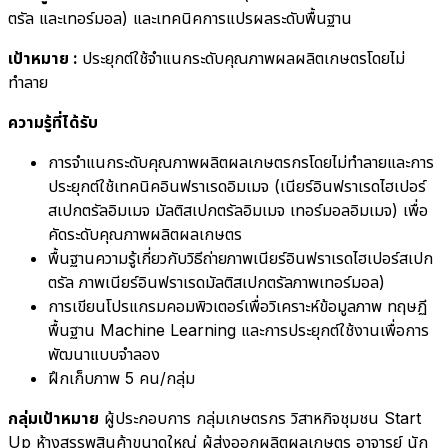
ตรัล และเทอร์มอล) และเทคนิคการแปรผลระดับพื้นฐาน
เป้าหมาย :
ประยุกต์ใช้จำแนกระดับคุณภาพผลผลิตเกษตรโดยไม่
ทำลาย
ความรู้ที่ได้รับ
การจำแนกระดับคุณภาพผลิตผลเกษตรกรโดยไม่ทำลายและการ
ประยุกต์ใช้เทคนิคอินฟราเรดอิมเมจ (เนียร์อินฟราเรดไฮเปอร์
สเปกตรัลอิมเมจ มัลติสเปกตรัลอิมเมจ เทอร์มอลอิมเมจ) เพื่อ
คัดระดับคุณภาพผลิตผลเกษตร
พื้นฐานความรู้เกี่ยวกับวิธีถ่ายภาพเนียร์อินฟราเรดไฮเปอร์สเปก
ตรัล ภาพเนียร์อินฟราเรดมัลติสเปกตรัลภาพเทอร์มอล)
การเขียนโปรแกรมคอมพิวเตอร์เพื่อวิเคราะห์ข้อมูลภาพ ทฤษฏี
พื้นฐาน Machine Learning และการประยุกต์ใช้งานเพื่อการ
พัฒนาแบบจำลอง
ฝึกเก็บภาพ 5 คน/กลุ่ม
กลุ่มเป้าหมาย
ผู้ประกอบการ กลุ่มเกษตรกร วิสาหกิจชุมชน Start
Up ห้างสรรพสินค้าขนาดใหญ่ ผู้ส่งออกผลิตผลเกษตร อาจารย์ นัก