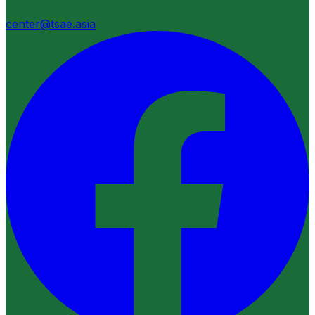
center@tsae.asia