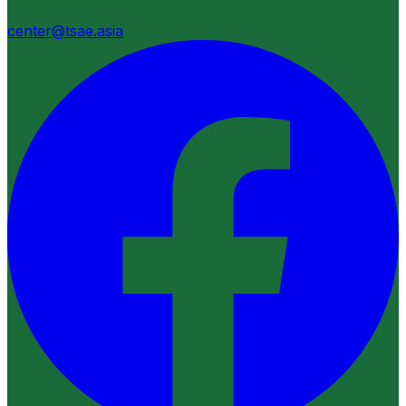
center@tsae.asia