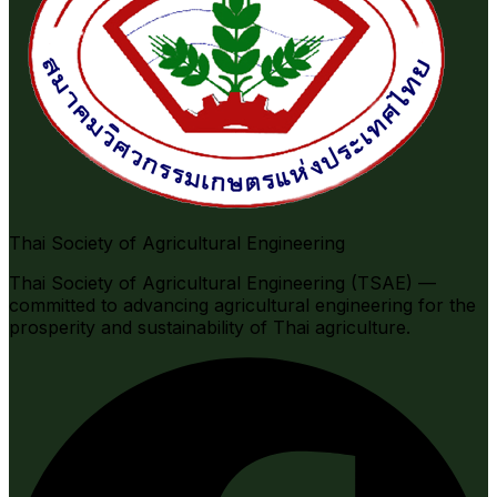
Thai Society of Agricultural Engineering
Thai Society of Agricultural Engineering (TSAE) —
committed to advancing agricultural engineering for the
prosperity and sustainability of Thai agriculture.