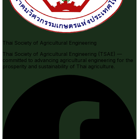
Thai Society of Agricultural Engineering
Thai Society of Agricultural Engineering (TSAE) —
committed to advancing agricultural engineering for the
prosperity and sustainability of Thai agriculture.