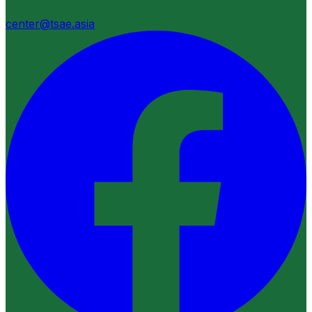
center@tsae.asia