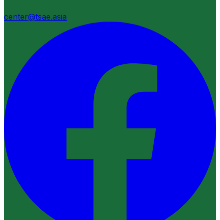
center@tsae.asia