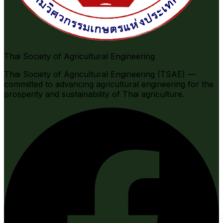
Thai Society of Agricultural Engineering
Thai Society of Agricultural Engineering (TSAE) —
committed to advancing agricultural engineering for the
prosperity and sustainability of Thai agriculture.