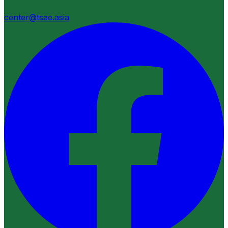
center@tsae.asia